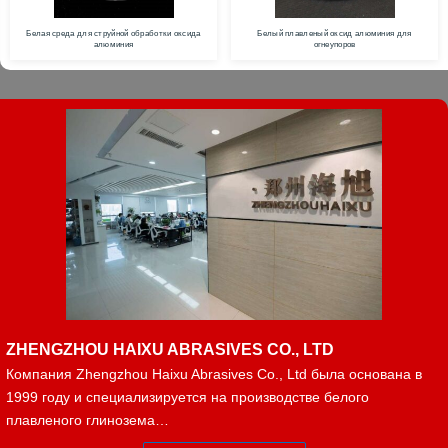
Белая среда для струйной обработки оксида
Белый плавленый оксид алюминия для
алюминия
огнеупоров
ZHENGZHOU HAIXU ABRASIVES CO., LTD
Компания Zhengzhou Haixu Abrasives Co., Ltd была основана в
1999 году и специализируется на производстве белого
плавленого глинозема…