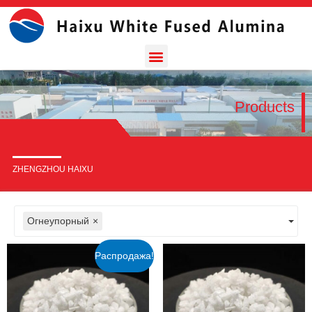
Products
ZHENGZHOU HAIXU
Огнеупорный
×
Распродажа!