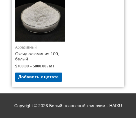
Абразивный
Оксид алюминия 100,
белый
$
700.00
–
$
800.00
/ MT
Добавить к цитате
Copyright © 2026
Белый плавленый глинозем - HAIXU